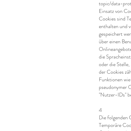
topic/data-pro
Einsatz von Co
Cookies sind T
enthalten und 
gespeichert wer
über einen Ben
Onlineangebote
die Spracheinst
oder die Stelle
der Cookies zäh
Funktionen wie
pseudonymer On
"Nutzer-IDs" b
4
Die folgenden 
Temporäre Cook