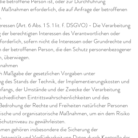
die betroffene Person ist, oder zur Durchführung
r Maßnahmen erforderlich, die auf Anfrage der betroffenen
.
eressen (Art. 6 Abs. 1 S. 1 lit. f. DSGVO) - Die Verarbeitung
 der berechtigten Interessen des Verantwortlichen oder
rforderlich, sofern nicht die Interessen oder Grundrechte und
n der betroffenen Person, die den Schutz personenbezogener
n, überwiegen.
ßnahmen
ch Maßgabe der gesetzlichen Vorgaben unter
ng des Stands der Technik, der Implementierungskosten und
mfangs, der Umstände und der Zwecke der Verarbeitung
schiedlichen Eintrittswahrscheinlichkeiten und des
edrohung der Rechte und Freiheiten natürlicher Personen
nische und organisatorische Maßnahmen, um ein dem Risiko
chutzniveau zu gewährleisten.
en gehören insbesondere die Sicherung der
, Integrität und Verfügbarkeit von Daten durch Kontrolle des