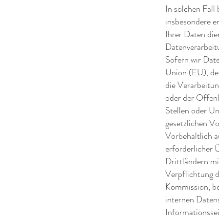
In solchen Fall
insbesondere e
Ihrer Daten di
Datenverarbeitu
Sofern wir Date
Union (EU), de
die Verarbeitu
oder der Offen
Stellen oder Un
gesetzlichen V
Vorbehaltlich a
erforderlicher 
Drittländern m
Verpflichtung 
Kommission, bei
internen Daten
Informationsse