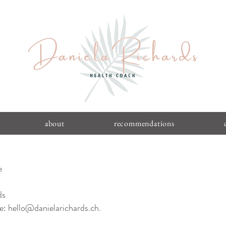
about
recommendations
e
ds
: hello@danielarichards.ch.