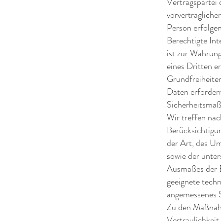
Vertragspartei 
vorvertragliche
Person erfolgen
Berechtigte Int
ist zur Wahrung
eines Dritten e
Grundfreiheite
Daten erforder
Sicherheitsma
Wir treffen na
Berücksichtigu
der Art, des U
sowie der unter
Ausmaßes der B
geeignete tech
angemessenes S
Zu den Maßnahm
Vertraulichkeit