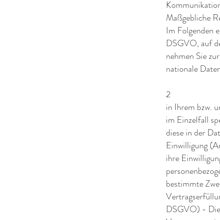
Kommunikation
Maßgebliche R
Im Folgenden e
DSGVO, auf der
nehmen Sie zu
nationale Date
2
in Ihrem bzw. u
im Einzelfall s
diese in der Da
Einwilligung (A
ihre Einwilligu
personenbezoge
bestimmte Zwe
Vertragserfüllun
DSGVO) - Die Ve