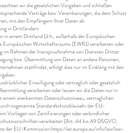
 beachten wir die gesetzlichen Vorgaben und schließen
ntsprechende Verträge bzw. Vereinbarungen, die dem Schutz
enen, mit den Empfängern Ihrer Daten ab.
ng in Drittländern
n in einem Drittland (d.h., außerhalb der Europäischen
s Europäischen Wirtschaftsraums (EWR)) verarbeiten oder
ng im Rahmen der Inanspruchnahme von Diensten Dritter
legung bzw. Übermittlung von Daten an andere Personen,
ternehmen stattfindet, erfolgt dies nur im Einklang mit den
orgaben.
usdrücklicher Einwilligung oder vertraglich oder gesetzlich
Übermittlung verarbeiten oder lassen wir die Daten nur in
it einem anerkannten Datenschutzniveau, vertraglichen
durch sogenannte Standardschutzklauseln der EU-
m Vorliegen von Zertifizierungen oder verbindlicher
schutzvorschriften verarbeiten (Art. 44 bis 49 DSGVO,
ite der EU-Kommission:
https://ec.europa.eu/info/law/law-